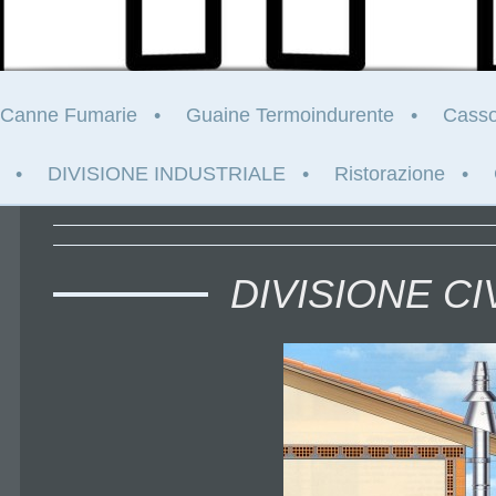
Canne Fumarie
Guaine Termoindurente
Casso
DIVISIONE INDUSTRIALE
Ristorazione
DIVISIONE CI