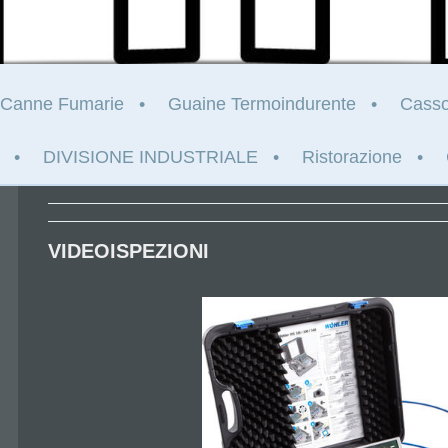
Canne Fumarie
Guaine Termoindurente
Casso
DIVISIONE INDUSTRIALE
Ristorazione
VIDEOISPEZIONI