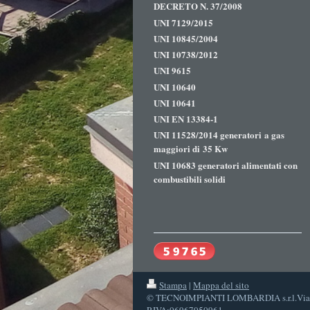
DECRETO N. 37/2008
UNI 7129/2015
UNI 10845/2004
UNI 10738/2012
UNI 9615
UNI 10640
UNI 10641
UNI EN 13384-1
UNI 11528/2014 generatori a gas
maggiori di 35 Kw
UNI 10683 generatori alimentati con
combustibili solidi
Stampa
|
Mappa del sito
© TECNOIMPIANTI LOMBARDIA s.r.l.Via 
P.IVA:06967050961